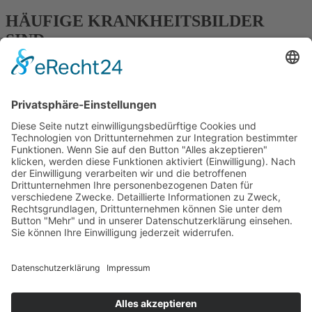
HÄUFIGE KRANKHEITSBILDER
SIND
psychische oder psychosomatische Erkrankungen sowie
Suchtverhalten/-erkrankungen
psychische Störungen im Kinder- und Jugendalter
neurotische Störungen
Persönlichkeits- und Verhaltensstörungen
Depression
Schizophrenie
schizotype und wahnhafte Störungen
Impressum
Datenschutz
Ergotherapie Praxis Schweinfurt
Ergotherapie Praxis Würzburg
Ergotherapie für Pädiatrie
Neurologie
ADS Elterntraining
Neurofeedback
Attentionier