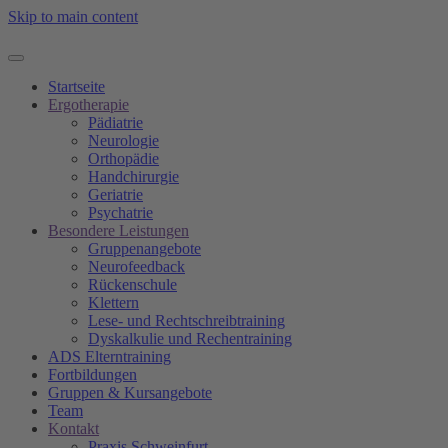
Skip to main content
Startseite
Ergotherapie
Pädiatrie
Neurologie
Orthopädie
Handchirurgie
Geriatrie
Psychatrie
Besondere Leistungen
Gruppenangebote
Neurofeedback
Rückenschule
Klettern
Lese- und Rechtschreibtraining
Dyskalkulie und Rechentraining
ADS Elterntraining
Fortbildungen
Gruppen & Kursangebote
Team
Kontakt
Praxis Schweinfurt